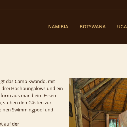
NAMIBIA
BOTSWANA
UG
iegt das Camp Kwando, mit
ts, drei Hochbungalows und ein
ttform aus man beim Essen
, stehen den Gästen zur
kleinen Swimmingpool und
kt auf der