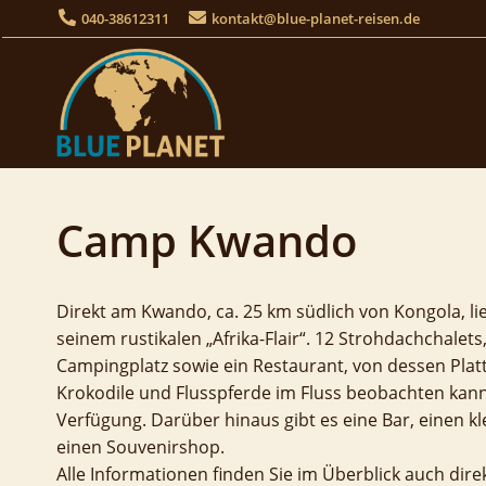
Skip
040-38612311
kontakt@blue-planet-reisen.de
to
content
Camp Kwando
Direkt am Kwando, ca. 25 km südlich von Kongola, l
seinem rustikalen „Afrika-Flair“. 12 Strohdachchale
Campingplatz sowie ein Restaurant, von dessen Pla
Krokodile und Flusspferde im Fluss beobachten kann
Verfügung. Darüber hinaus gibt es eine Bar, einen 
einen Souvenirshop.
Alle Informationen finden Sie im Überblick auch dire